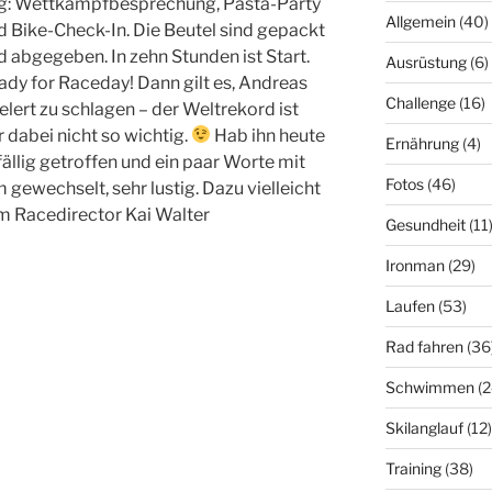
g: Wettkampfbesprechung, Pasta-Party
Allgemein
(40)
d Bike-Check-In. Die Beutel sind gepackt
d abgegeben. In zehn Stunden ist Start.
Ausrüstung
(6)
ady for Raceday! Dann gilt es, Andreas
Challenge
(16)
elert zu schlagen – der Weltrekord ist
r dabei nicht so wichtig.
Hab ihn heute
Ernährung
(4)
fällig getroffen und ein paar Worte mit
Fotos
(46)
 gewechselt, sehr lustig. Dazu vielleicht
m Racedirector Kai Walter
Gesundheit
(11
Ironman
(29)
Laufen
(53)
Rad fahren
(36
Schwimmen
(2
Skilanglauf
(12)
Training
(38)