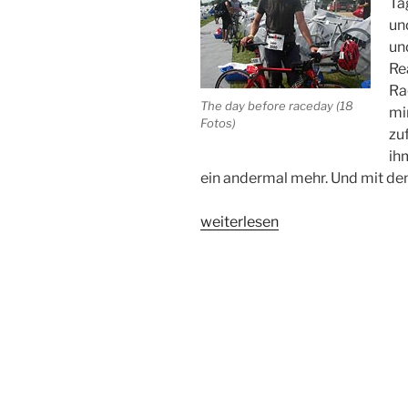
Ta
un
un
Re
Ra
The day before raceday (18
mi
Fotos)
zu
ihm
ein andermal mehr. Und mit de
„Ironman
weiterlesen
Regensburg:
Ten
hours
to
the
start“