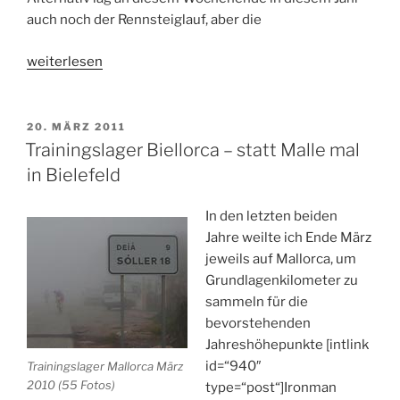
auch noch der Rennsteiglauf, aber die
„Hamburg-
weiterlesen
Marathon
–
Déjà-
VERÖFFENTLICHT
20. MÄRZ 2011
AM
vu
Trainingslager Biellorca – statt Malle mal
mit
in Bielefeld
neuer
persönlicher
In den letzten beiden
Bestzeit…“
Jahre weilte ich Ende März
jeweils auf Mallorca, um
Grundlagenkilometer zu
sammeln für die
bevorstehenden
Jahreshöhepunkte [intlink
id=“940″
Trainingslager Mallorca März
2010 (55 Fotos)
type=“post“]Ironman