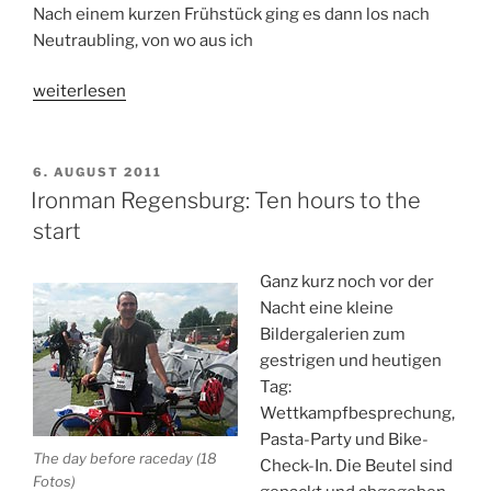
Nach einem kurzen Frühstück ging es dann los nach
Neutraubling, von wo aus ich
„Wettkampfbericht
weiterlesen
Ironman
Regensburg:
3,8km
VERÖFFENTLICHT
6. AUGUST 2011
AM
Schwimmen,
Ironman Regensburg: Ten hours to the
1:20:49“
start
Ganz kurz noch vor der
Nacht eine kleine
Bildergalerien zum
gestrigen und heutigen
Tag:
Wettkampfbesprechung,
Pasta-Party und Bike-
The day before raceday (18
Check-In. Die Beutel sind
Fotos)