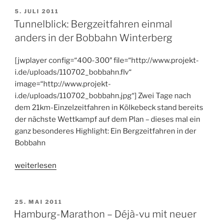
Test
VERÖFFENTLICHT
5. JULI 2011
AM
der
Tunnelblick: Bergzeitfahren einmal
Radrunde,
anders in der Bobbahn Winterberg
schwimmen
und
[jwplayer config=“400-300″ file=“http://www.projekt-
Abholen
i.de/uploads/110702_bobbahn.flv“
der
image=“http://www.projekt-
Startunterlagen“
i.de/uploads/110702_bobbahn.jpg“] Zwei Tage nach
dem 21km-Einzelzeitfahren in Kölkebeck stand bereits
der nächste Wettkampf auf dem Plan – dieses mal ein
ganz besonderes Highlight: Ein Bergzeitfahren in der
Bobbahn
„Tunnelblick:
weiterlesen
Bergzeitfahren
einmal
anders
VERÖFFENTLICHT
25. MAI 2011
AM
in
Hamburg-Marathon – Déjà-vu mit neuer