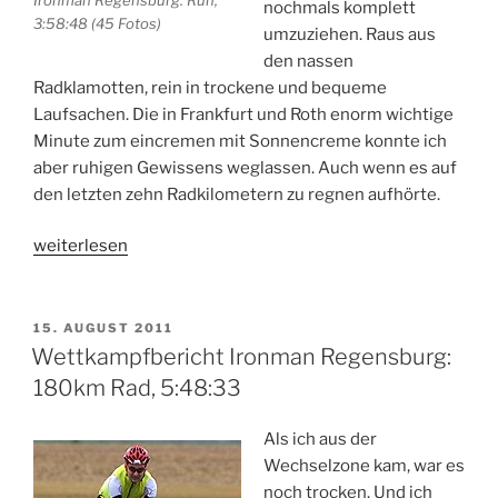
Ironman Regensburg: Run,
nochmals komplett
3:58:48 (45 Fotos)
umzuziehen. Raus aus
den nassen
Radklamotten, rein in trockene und bequeme
Laufsachen. Die in Frankfurt und Roth enorm wichtige
Minute zum eincremen mit Sonnencreme konnte ich
aber ruhigen Gewissens weglassen. Auch wenn es auf
den letzten zehn Radkilometern zu regnen aufhörte.
„Wettkampfbericht
weiterlesen
Ironman
Regensburg:
42,2km
VERÖFFENTLICHT
15. AUGUST 2011
AM
Marathon,
Wettkampfbericht Ironman Regensburg:
3:58:48“
180km Rad, 5:48:33
Als ich aus der
Wechselzone kam, war es
noch trocken. Und ich