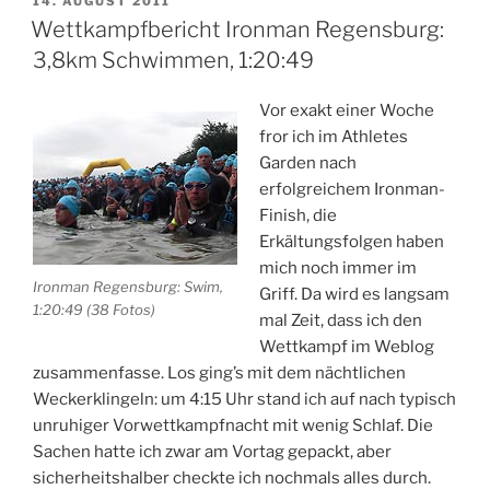
VERÖFFENTLICHT
14. AUGUST 2011
AM
Rad,
Wettkampfbericht Ironman Regensburg:
5:48:33“
3,8km Schwimmen, 1:20:49
Vor exakt einer Woche
fror ich im Athletes
Garden nach
erfolgreichem Ironman-
Finish, die
Erkältungsfolgen haben
mich noch immer im
Ironman Regensburg: Swim,
Griff. Da wird es langsam
1:20:49 (38 Fotos)
mal Zeit, dass ich den
Wettkampf im Weblog
zusammenfasse. Los ging’s mit dem nächtlichen
Weckerklingeln: um 4:15 Uhr stand ich auf nach typisch
unruhiger Vorwettkampfnacht mit wenig Schlaf. Die
Sachen hatte ich zwar am Vortag gepackt, aber
sicherheitshalber checkte ich nochmals alles durch.