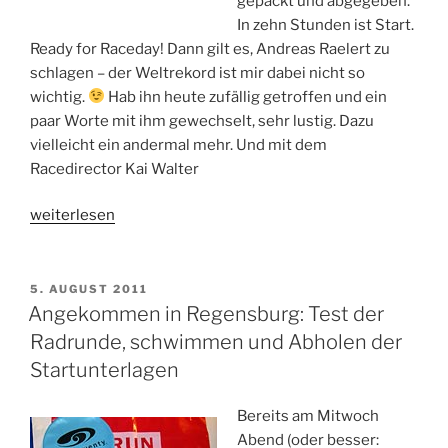
gepackt und abgegeben.
In zehn Stunden ist Start.
Ready for Raceday! Dann gilt es, Andreas Raelert zu
schlagen – der Weltrekord ist mir dabei nicht so
wichtig.
Hab ihn heute zufällig getroffen und ein
paar Worte mit ihm gewechselt, sehr lustig. Dazu
vielleicht ein andermal mehr. Und mit dem
Racedirector Kai Walter
„Ironman
weiterlesen
Regensburg:
Ten
hours
VERÖFFENTLICHT
5. AUGUST 2011
AM
to
Angekommen in Regensburg: Test der
the
Radrunde, schwimmen und Abholen der
start“
Startunterlagen
Bereits am Mitwoch
Abend (oder besser: