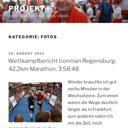
Zum
PROJEKT I
Inhalt
swim, bike, run > eat, sleep, repeat
springen
KATEGORIE:
FOTOS
VERÖFFENTLICHT
16. AUGUST 2011
AM
Wettkampfbericht Ironman Regensburg:
42,2km Marathon, 3:58:48
Wieder brauchte ich gut
sechs Minuten in der
Wechselzone. Zum einen
waren die Wege deutlich
länger als in Frankfurt,
zum anderen nahm ich
mir die Zeit, mich