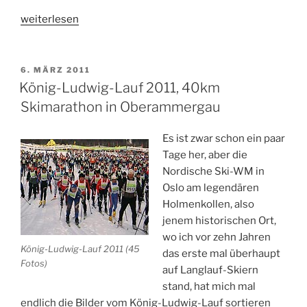
„Luisenturmlauf
weiterlesen
2011
–
dieses
VERÖFFENTLICHT
6. MÄRZ 2011
AM
mal
König-Ludwig-Lauf 2011, 40km
nur
Skimarathon in Oberammergau
als
Zuschauer…“
Es ist zwar schon ein paar
Tage her, aber die
Nordische Ski-WM in
Oslo am legendären
Holmenkollen, also
jenem historischen Ort,
wo ich vor zehn Jahren
König-Ludwig-Lauf 2011 (45
das erste mal überhaupt
Fotos)
auf Langlauf-Skiern
stand, hat mich mal
endlich die Bilder vom König-Ludwig-Lauf sortieren