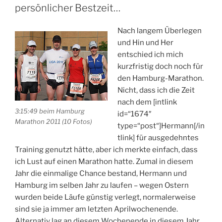
der
persönlicher Bestzeit…
Bobbahn
Winterberg“
Nach langem Überlegen
und Hin und Her
entschied ich mich
kurzfristig doch noch für
den Hamburg-Marathon.
Nicht, dass ich die Zeit
nach dem [intlink
3:15:49 beim Hamburg
id=“1674″
Marathon 2011 (10 Fotos)
type=“post“]Hermann[/in
tlink] für ausgedehntes
Training genutzt hätte, aber ich merkte einfach, dass
ich Lust auf einen Marathon hatte. Zumal in diesem
Jahr die einmalige Chance bestand, Hermann und
Hamburg im selben Jahr zu laufen – wegen Ostern
wurden beide Läufe günstig verlegt, normalerweise
sind sie ja immer am letzten Aprilwochenende.
Alternativ lag an diesem Wochenende in diesem Jahr