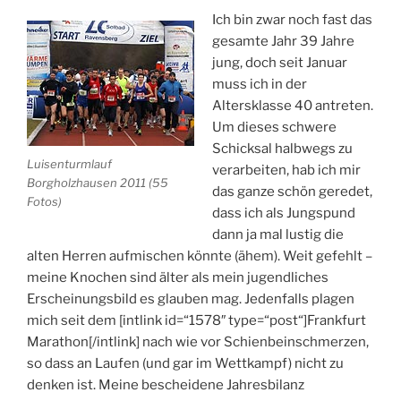
Bielefeld“
Ich bin zwar noch fast das
gesamte Jahr 39 Jahre
jung, doch seit Januar
muss ich in der
Altersklasse 40 antreten.
Um dieses schwere
Schicksal halbwegs zu
Luisenturmlauf
verarbeiten, hab ich mir
Borgholzhausen 2011 (55
das ganze schön geredet,
Fotos)
dass ich als Jungspund
dann ja mal lustig die
alten Herren aufmischen könnte (ähem). Weit gefehlt –
meine Knochen sind älter als mein jugendliches
Erscheinungsbild es glauben mag. Jedenfalls plagen
mich seit dem [intlink id=“1578″ type=“post“]Frankfurt
Marathon[/intlink] nach wie vor Schienbeinschmerzen,
so dass an Laufen (und gar im Wettkampf) nicht zu
denken ist. Meine bescheidene Jahresbilanz