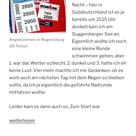
Nacht – hier in
Süddeutschland ist es ja
bereits um 21:15 Uhr
dunkel) kam ich am
Guggenberger See an.
Angekommen in Regensburg
Eigentlich wollte ich noch
(16 Fotos)
eine kleine Runde
schwimmen gehen, aber
1. war das Wetter schlecht, 2. dunkel und 3. hatte ich eh
keine Lust. Viel mehr machte ich mir Gedanken, ob es
wohl auch am nächsten Tag mit dem Regen so bleiben
sollte, da ich ja eigentlich die geführte Radrunde
mitfahren wollte.
Leider kam es dann auch so. Zum Start war
„Angekommen
weiterlesen
in
Regensburg: