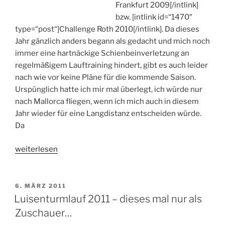
Frankfurt 2009[/intlink]
bzw. [intlink id=“1470″
type=“post“]Challenge Roth 2010[/intlink]. Da dieses
Jahr gänzlich anders begann als gedacht und mich noch
immer eine hartnäckige Schienbeinverletzung an
regelmäßigem Lauftraining hindert, gibt es auch leider
nach wie vor keine Pläne für die kommende Saison.
Urspünglich hatte ich mir mal überlegt, ich würde nur
nach Mallorca fliegen, wenn ich mich auch in diesem
Jahr wieder für eine Langdistanz entscheiden würde.
Da
„Trainingslager
weiterlesen
Biellorca
–
statt
VERÖFFENTLICHT
6. MÄRZ 2011
AM
Malle
Luisenturmlauf 2011 – dieses mal nur als
mal
Zuschauer…
in