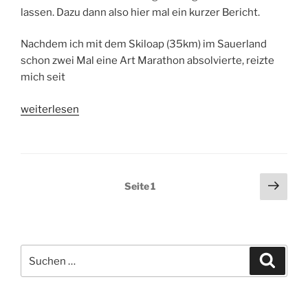
lassen. Dazu dann also hier mal ein kurzer Bericht.
Nachdem ich mit dem Skiloap (35km) im Sauerland
schon zwei Mal eine Art Marathon absolvierte, reizte
mich seit
„König-
weiterlesen
Ludwig-
Lauf
2011,
40km
Seitennummerierung
Näch
Seite
1
Skimarathon
Seit
der
in
Beiträge
Oberammergau“
Suchen
Suche
nach: