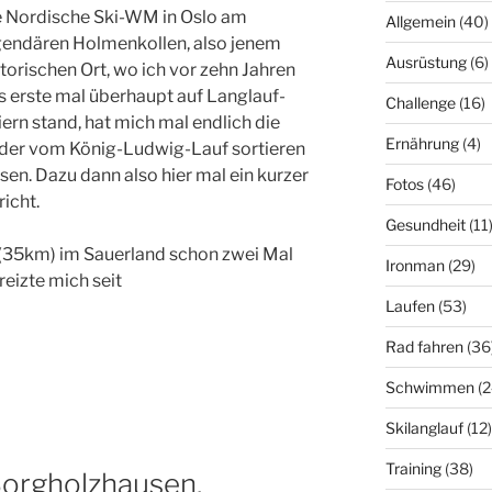
e Nordische Ski-WM in Oslo am
Allgemein
(40)
gendären Holmenkollen, also jenem
Ausrüstung
(6)
storischen Ort, wo ich vor zehn Jahren
s erste mal überhaupt auf Langlauf-
Challenge
(16)
iern stand, hat mich mal endlich die
Ernährung
(4)
lder vom König-Ludwig-Lauf sortieren
ssen. Dazu dann also hier mal ein kurzer
Fotos
(46)
icht.
Gesundheit
(11
(35km) im Sauerland schon zwei Mal
Ironman
(29)
reizte mich seit
Laufen
(53)
Rad fahren
(36
Schwimmen
(2
Skilanglauf
(12)
Training
(38)
orgholzhausen,