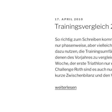
19.12.2010“
VERÖFFENTLICHT
17. APRIL 2010
AM
Trainingsvergleich
So richtig zum Schreiben komm
nur phasenweise, aber viellei
dazu nutzen, die Trainingsumfä
denen des Vorjahres zu vergleic
Woche, der erste Triathlon nur 
Challenge Roth sind es auch nur
kurze Zwischenbilanz und den
„Trainingsvergleich
weiterlesen
2009
<-
>
2010“