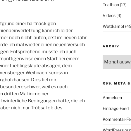
Triathlon
(17)
Videos
(4)
fgrund einer hartnäckigen
Wettkampf
(49
hienbeinverletzung kann ich leider
mer noch nicht laufen, erst im neuen Jahr
rde ich mal wieder einen neuen Versuch
ARCHIV
gen. Entsprechend musste ich auch
Archiv
rnünftigerweise einen Start bei einem
iner Lieblingsläufe absagen, dem
vensberger Weihnachtscross in
rgholzhausen. Dies fiel mir
RSS, META &
sbesondere schwer, weil es nach
m dritten Mal in meiner
Anmelden
f winterliche Bedingungen hatte, die ich
aber nicht nur Trübsal ob des
Eintrags-Feed
Kommentar-Fe
WordPress.org