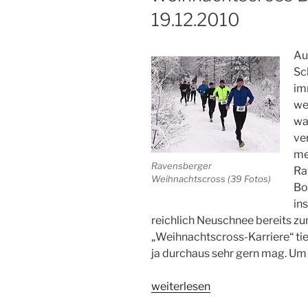
19.12.2010
Oberammergau“
Au
Sc
im
we
wa
ve
me
Ravensberger
Ra
Weihnachtscross (39 Fotos)
Bo
in
reichlich Neuschnee bereits zu
„Weihnachtscross-Karriere“ tie
ja durchaus sehr gern mag. Um 
„Weihnachtscross
weiterlesen
Borgholzhausen,