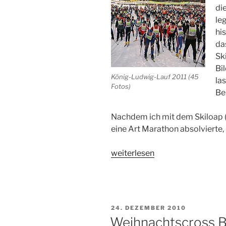
di
le
hi
da
Sk
Bi
König-Ludwig-Lauf 2011 (45
la
Fotos)
Ber
Nachdem ich mit dem Skiloap 
eine Art Marathon absolvierte, 
„König-
weiterlesen
Ludwig-
Lauf
2011,
40km
VERÖFFENTLICHT
24. DEZEMBER 2010
Skimarathon
AM
Weihnachtscross B
in