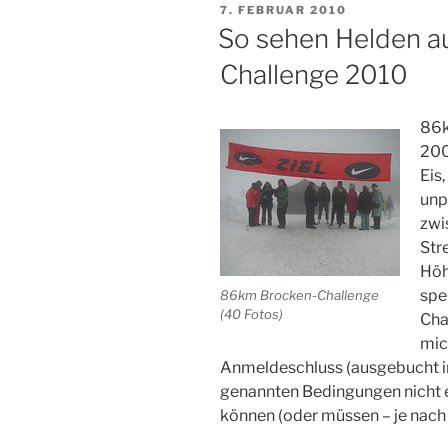
VERÖFFENTLICHT
7. FEBRUAR 2010
AM
So sehen Helden au
Challenge 2010
86k
200
Eis,
unp
zwi
Str
Höh
spe
86km Brocken-Challenge
(40 Fotos)
Cha
mic
Anmeldeschluss (ausgebucht in
genannten Bedingungen nicht e
können (oder müssen – je nach