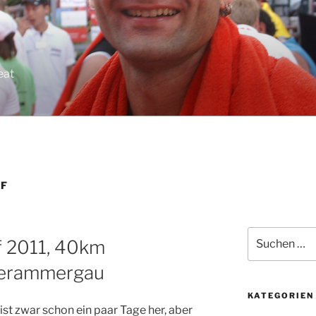
eat
UF
Suchen
f 2011, 40km
nach:
berammergau
KATEGORIEN
 ist zwar schon ein paar Tage her, aber