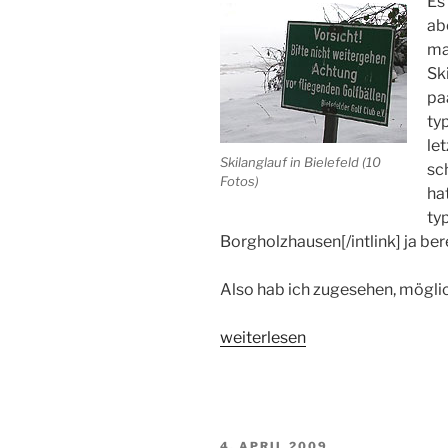
Es
ab
ma
Ski
pa
ty
let
Skilanglauf in Bielefeld (10
sc
Fotos)
hat
ty
Borgholzhausen[/intlink] ja ber
Also hab ich zugesehen, möglic
„Kurzer
weiterlesen
Wintereinbruch:
Skilanglauf
in
Bielefeld“
VERÖFFENTLICHT
4. APRIL 2009