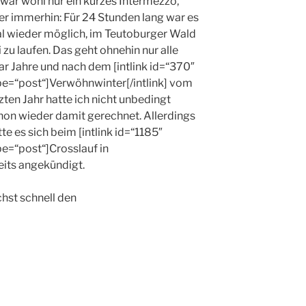
 war wohl nur ein kurzes Intermezzo,
er immerhin: Für 24 Stunden lang war es
l wieder möglich, im Teutoburger Wald
 zu laufen. Das geht ohnehin nur alle
ar Jahre und nach dem [intlink id=“370″
pe=“post“]Verwöhnwinter[/intlink] vom
zten Jahr hatte ich nicht unbedingt
hon wieder damit gerechnet. Allerdings
te es sich beim [intlink id=“1185″
pe=“post“]Crosslauf in
eits angekündigt.
hst schnell den