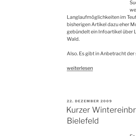
Su
we
Langlaufmöglichkeiten im Teu
bisherigen Artikel dazu eher 
gebündelt ein Infoartikel übe
Wald.
Also. Es gibt in Anbetracht der
„Loipeninfos:
weiterlesen
Skilanglauf
in
Bielefeld,
OWL,
VERÖFFENTLICHT
22. DEZEMBER 2009
Teutoburger
AM
Kurzer Wintereinbru
Wald
Bielefeld
(UPDATE)“