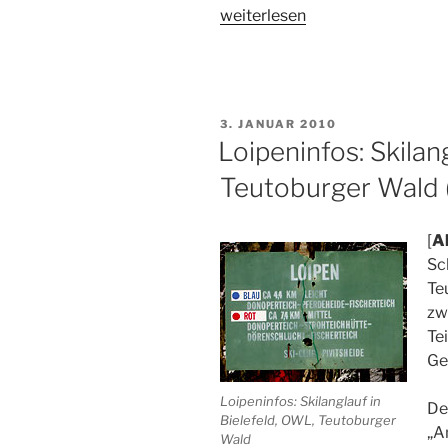
„So
weiterlesen
sehen
Helden
aus:
Die
VERÖFFENTLICHT
3. JANUAR 2010
Brocken-
AM
Loipeninfos: Skilan
Challenge
Teutoburger Wald
2010“
[
Ak
Sc
Te
zw
Te
Ge
Loipeninfos: Skilanglauf in
Der
Bielefeld, OWL, Teutoburger
„A
Wald