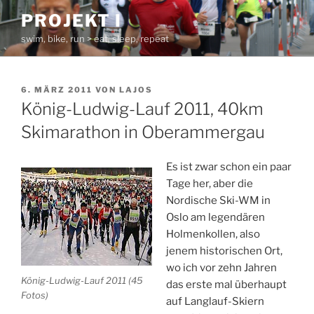
Zum
PROJEKT I
Inhalt
swim, bike, run > eat, sleep, repeat
springen
VERÖFFENTLICHT
6. MÄRZ 2011
VON
LAJOS
AM
König-Ludwig-Lauf 2011, 40km
Skimarathon in Oberammergau
Es ist zwar schon ein paar
Tage her, aber die
Nordische Ski-WM in
Oslo am legendären
Holmenkollen, also
jenem historischen Ort,
wo ich vor zehn Jahren
König-Ludwig-Lauf 2011 (45
das erste mal überhaupt
Fotos)
auf Langlauf-Skiern