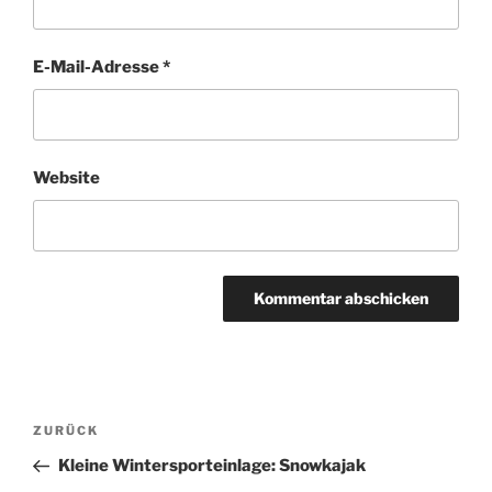
E-Mail-Adresse
*
Website
Beitragsnavigation
Vorheriger
ZURÜCK
Beitrag
Kleine Wintersporteinlage: Snowkajak