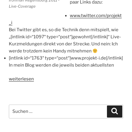
Ironman Regensburg 2011 -
paar Links dazu:
Live-Coverage
www.twitter.com/projekt
_i
Bei Twitter gibt es, so die Technik denn mitspielt, wie
„[intlink id=“1097″ type=“post“]gewohnt[/intlink]“ Live-
Kurzmeldungen direkt von der Strecke.
Und nein: Ich
werde trotzdem kein Handy mitnehmen
[intlink id=“1763″ type=“post“]www.projekt-i.de[/intlink]
In mein Blog werden die jeweils beiden aktuellsten
„Live
weiterlesen
dabei
beim
Ironman
Regensburg
Suchen
Suche
2011!“
nach: