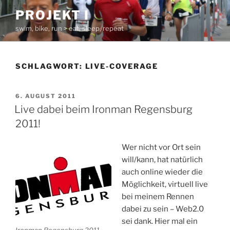
Zum
PROJEKT I
Inhalt
swim, bike, run > eat, sleep, repeat
springen
SCHLAGWORT:
LIVE-COVERAGE
VERÖFFENTLICHT
6. AUGUST 2011
AM
Live dabei beim Ironman Regensburg
2011!
Wer nicht vor Ort sein
will/kann, hat natürlich
auch online wieder die
Möglichkeit, virtuell live
bei meinem Rennen
dabei zu sein – Web2.0
sei dank. Hier mal ein