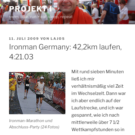
Zum
PROJEKT I
Inhalt
swim, bike, run > eat, sleep, repeat
springen
VERÖFFENTLICHT
11. JULI 2009
VON
LAJOS
AM
Ironman Germany: 42,2km laufen,
4:21.03
Mit rund sieben Minuten
ließ ich mir
verhältnismäßig viel Zeit
im Wechselzelt. Dann war
ich aber endlich auf der
Laufstrecke, und ich war
gespannt, wie ich nach
Ironman-Marathon und
mittlerweile über 7 1/2
Abschluss-Party (24 Fotos)
Wettkampfstunden so in