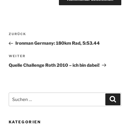
Beitragsnavigation
Vorheriger
ZURÜCK
Beitrag
Ironman Germany: 180km Rad, 5:53.44
Nächster
WEITER
Beitrag
Quelle Challenge Roth 2010 – ich bin dabei!
Suchen
Suche
nach:
KATEGORIEN