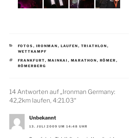
KATEGORIEN
FOTOS
,
IRONMAN
,
LAUFEN
,
TRIATHLON
,
WETTKAMPF
SCHLAGWÖRTER
FRANKFURT
,
MAINKAI
,
MARATHON
,
RÖMER
,
RÖMERBERG
14 Antworten auf „Ironman Germany:
42,2km laufen, 4:21.03“
Unbekannt
13. JULI 2009 UM 14:48 UHR