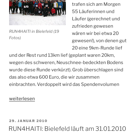
trafen sich am Morgen
55 Läuferinnen und
Läufer (gerechnet und
zufrieden gewesen
RUN4HAITI in Bielefeld (19
wären wir bei etwa 20
Fotos)
gewesen!), von denen gut
20 eine 9km-Runde lief
und der Rest rund 13km lief (geplant waren 20km,
wegen des schweren, Neuschnee-bedeckten Bodens
wurde diese Runde verkürzt). Grob überschlagen sind
das also etwa 600 Euro, die wir zusammen
einbrachten. Verdoppelt wird das Spendenvolumen
„RUN4HAITI:
weiterlesen
Super-
Beteiligung
in
VERÖFFENTLICHT
29. JANUAR 2010
AM
Bielefeld
RUN4HAITI: Bielefeld läuft am 31.01.2010
bringt