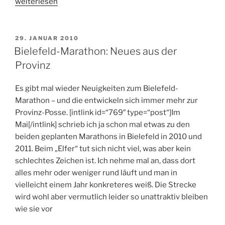
„RUN4HAITI:
weiterlesen
Bielefeld
läuft
am
VERÖFFENTLICHT
29. JANUAR 2010
AM
31.01.2010“
Bielefeld-Marathon: Neues aus der
Provinz
Es gibt mal wieder Neuigkeiten zum Bielefeld-
Marathon – und die entwickeln sich immer mehr zur
Provinz-Posse. [intlink id=“769″ type=“post“]Im
Mai[/intlink] schrieb ich ja schon mal etwas zu den
beiden geplanten Marathons in Bielefeld in 2010 und
2011. Beim „Elfer“ tut sich nicht viel, was aber kein
schlechtes Zeichen ist. Ich nehme mal an, dass dort
alles mehr oder weniger rund läuft und man in
vielleicht einem Jahr konkreteres weiß. Die Strecke
wird wohl aber vermutlich leider so unattraktiv bleiben
wie sie vor