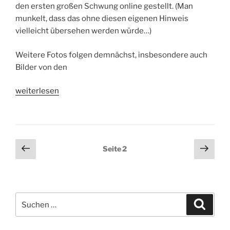
den ersten großen Schwung online gestellt. (Man
munkelt, dass das ohne diesen eigenen Hinweis
vielleicht übersehen werden würde…)
Weitere Fotos folgen demnächst, insbesondere auch
Bilder von den
„Fotos
weiterlesen
vom
Ironman
Frankfurt
online“
Seitennummerierung
Vorherige
Näch
Seite
2
Seite
Seit
der
Beiträge
Suchen
Suche
nach: