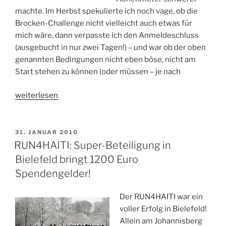
machte. Im Herbst spekulierte ich noch vage, ob die
Brocken-Challenge nicht vielleicht auch etwas für
mich wäre, dann verpasste ich den Anmeldeschluss
(ausgebucht in nur zwei Tagen!) – und war ob der oben
genannten Bedingungen nicht eben böse, nicht am
Start stehen zu können (oder müssen – je nach
„So
weiterlesen
sehen
Helden
aus:
VERÖFFENTLICHT
31. JANUAR 2010
AM
Die
RUN4HAITI: Super-Beteiligung in
Brocken-
Bielefeld bringt 1200 Euro
Challenge
Spendengelder!
2010“
Der RUN4HAITI war ein
voller Erfolg in Bielefeld!
Allein am Johannisberg