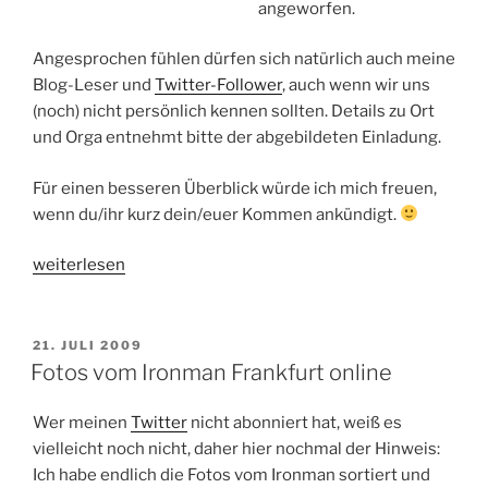
angeworfen.
Angesprochen fühlen dürfen sich natürlich auch meine
Blog-Leser und
Twitter-Follower
, auch wenn wir uns
(noch) nicht persönlich kennen sollten. Details zu Ort
und Orga entnehmt bitte der abgebildeten Einladung.
Für einen besseren Überblick würde ich mich freuen,
wenn du/ihr kurz dein/euer Kommen ankündigt.
„Ironman-
weiterlesen
Finisher-
Party
am
VERÖFFENTLICHT
21. JULI 2009
AM
15.08.!“
Fotos vom Ironman Frankfurt online
Wer meinen
Twitter
nicht abonniert hat, weiß es
vielleicht noch nicht, daher hier nochmal der Hinweis:
Ich habe endlich die Fotos vom Ironman sortiert und