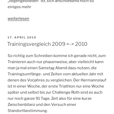
„liegengeblieben“ ist, sich anschließend noch so
einiges mehr
„Die
weiterlesen
guten
Vorsätze…“
VERÖFFENTLICHT
17. APRIL 2010
AM
Trainingsvergleich 2009 <-> 2010
So richtig zum Schreiben komme ich gerade nicht, zum
Trainieren auch nur phasenweise, aber vielleicht kann
man ja mal einen Samstag Abend dazu nutzen, die
Trainingsumfänge- und Zeiten vom aktuellen Jahr mit
denen des Vorjahres zu vergleichen. Der Hermannslauf
ist in einer Woche, der erste Triathlon nur eine Woche
später und selbst bis zur Challenge Roth sind es auch
nur noch ganze 91 Tage. Zeit also für eine kurze
Zwischenbilanz und den Versuch einer
Standortbestimmung.