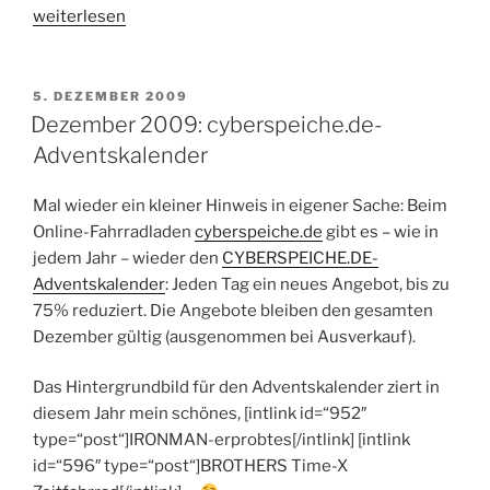
„Bielefeld-
weiterlesen
Marathon:
Neues
aus
VERÖFFENTLICHT
5. DEZEMBER 2009
AM
der
Dezember 2009: cyberspeiche.de-
Provinz“
Adventskalender
Mal wieder ein kleiner Hinweis in eigener Sache: Beim
Online-Fahrradladen
cyberspeiche.de
gibt es – wie in
jedem Jahr – wieder den
CYBERSPEICHE.DE-
Adventskalender
: Jeden Tag ein neues Angebot, bis zu
75% reduziert. Die Angebote bleiben den gesamten
Dezember gültig (ausgenommen bei Ausverkauf).
Das Hintergrundbild für den Adventskalender ziert in
diesem Jahr mein schönes, [intlink id=“952″
type=“post“]IRONMAN-erprobtes[/intlink] [intlink
id=“596″ type=“post“]BROTHERS Time-X