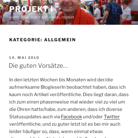
Zum
PROJEKT I
Inhalt
swim, bike, run > eat, sleep, repeat
springen
KATEGORIE:
ALLGEMEIN
VERÖFFENTLICHT
14. MAI 2010
AM
Die guten Vorsätze…
In den letzten Wochen bis Monaten wird der/die
aufmerksame BlogleserIn beobachtet haben, dass ich
kaum noch Artikel veröffentliche. Dies liegt daran, dass
ich zum einen phasenweise mal wieder viel zu viel um
die Ohren hatte/habe, zum anderen, dass ich diverse
Statusupdates auch via
Facebook
und/oder
Twitter
veröffentliche, und zu guter letzt ist es bei mir auch
leider häufiger so, dass, wenn einmal etwas