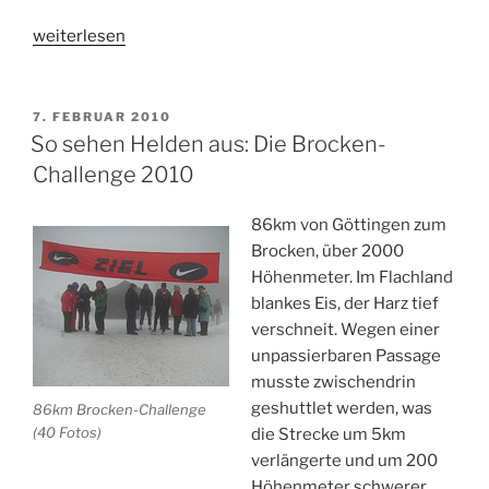
„Trainingsvergleich
weiterlesen
2009
<-
>
VERÖFFENTLICHT
7. FEBRUAR 2010
AM
2010“
So sehen Helden aus: Die Brocken-
Challenge 2010
86km von Göttingen zum
Brocken, über 2000
Höhenmeter. Im Flachland
blankes Eis, der Harz tief
verschneit. Wegen einer
unpassierbaren Passage
musste zwischendrin
geshuttlet werden, was
86km Brocken-Challenge
(40 Fotos)
die Strecke um 5km
verlängerte und um 200
Höhenmeter schwerer