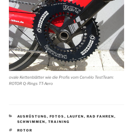
ovale Kettenblätter wie die Profis vom Cervélo TestTeam:
ROTOR Q-Rings TT-Aero
KATEGORIEN
AUSRÜSTUNG
,
FOTOS
,
LAUFEN
,
RAD FAHREN
,
SCHWIMMEN
,
TRAINING
SCHLAGWÖRTER
ROTOR