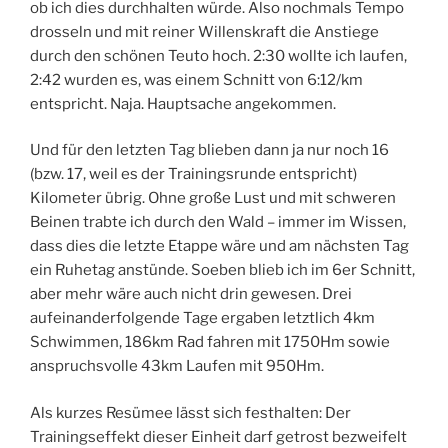
ob ich dies durchhalten würde. Also nochmals Tempo
drosseln und mit reiner Willenskraft die Anstiege
durch den schönen Teuto hoch. 2:30 wollte ich laufen,
2:42 wurden es, was einem Schnitt von 6:12/km
entspricht. Naja. Hauptsache angekommen.
Und für den letzten Tag blieben dann ja nur noch 16
(bzw. 17, weil es der Trainingsrunde entspricht)
Kilometer übrig. Ohne große Lust und mit schweren
Beinen trabte ich durch den Wald – immer im Wissen,
dass dies die letzte Etappe wäre und am nächsten Tag
ein Ruhetag anstünde. Soeben blieb ich im 6er Schnitt,
aber mehr wäre auch nicht drin gewesen. Drei
aufeinanderfolgende Tage ergaben letztlich 4km
Schwimmen, 186km Rad fahren mit 1750Hm sowie
anspruchsvolle 43km Laufen mit 950Hm.
Als kurzes Resümee lässt sich festhalten: Der
Trainingseffekt dieser Einheit darf getrost bezweifelt