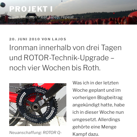
Zum
PROJEKT I
Inhalt
swim, bike, run > eat, sleep, repeat
springen
VERÖFFENTLICHT
20. JUNI 2010
VON
LAJOS
AM
Ironman innerhalb von drei Tagen
und ROTOR-Technik-Upgrade –
noch vier Wochen bis Roth.
Was ich in der letzten
Woche geplant und im
vorherigen Blogbeitrag
angekündigt hatte, habe
ich in dieser Woche nun
umgesetzt. Allerdings
gehörte eine Menge
Neuanschaffung: ROTOR Q-
Kampf dazu.