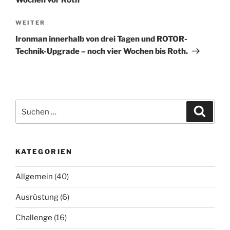
Wochen vor Roth
Nächster
WEITER
Beitrag
Ironman innerhalb von drei Tagen und ROTOR-
Technik-Upgrade – noch vier Wochen bis Roth.
Suchen
Suche
nach:
KATEGORIEN
Allgemein
(40)
Ausrüstung
(6)
Challenge
(16)