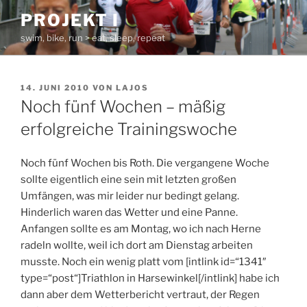
Zum
PROJEKT I
Inhalt
swim, bike, run > eat, sleep, repeat
springen
VERÖFFENTLICHT
14. JUNI 2010
VON
LAJOS
AM
Noch fünf Wochen – mäßig
erfolgreiche Trainingswoche
Noch fünf Wochen bis Roth. Die vergangene Woche
sollte eigentlich eine sein mit letzten großen
Umfängen, was mir leider nur bedingt gelang.
Hinderlich waren das Wetter und eine Panne.
Anfangen sollte es am Montag, wo ich nach Herne
radeln wollte, weil ich dort am Dienstag arbeiten
musste. Noch ein wenig platt vom [intlink id=“1341″
type=“post“]Triathlon in Harsewinkel[/intlink] habe ich
dann aber dem Wetterbericht vertraut, der Regen