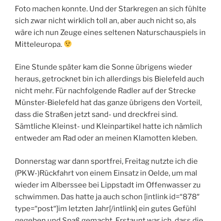
Foto machen konnte. Und der Starkregen an sich fühlte
sich zwar nicht wirklich toll an, aber auch nicht so, als
wäre ich nun Zeuge eines seltenen Naturschauspiels in
Mitteleuropa.
Eine Stunde später kam die Sonne übrigens wieder
heraus, getrocknet bin ich allerdings bis Bielefeld auch
nicht mehr. Für nachfolgende Radler auf der Strecke
Münster-Bielefeld hat das ganze übrigens den Vorteil,
dass die Straßen jetzt sand- und dreckfrei sind.
Sämtliche Kleinst- und Kleinpartikel hatte ich nämlich
entweder am Rad oder an meinen Klamotten kleben.
Donnerstag war dann sportfrei, Freitag nutzte ich die
(PKW-)Rückfahrt von einem Einsatz in Oelde, um mal
wieder im Alberssee bei Lippstadt im Offenwasser zu
schwimmen. Das hatte ja auch schon [intlink id=“878″
type=“post“]im letzten Jahr[/intlink] ein gutes Gefühl
gegeben und Spaß gemacht. Erstaunt war ich, dass die