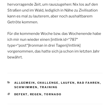
hervorragende Zeit, um rauszugehen: Nix los auf den
Straßen und im Wald, lediglich in Nähe zu Zivilisation
kann es mal zu lauterem, aber noch aushaltbarem
Getröte kommen.
Für die kommende Woche bzw. das Wochenende habe
ich mir nun wieder einen [intlink id=“787″
type=“post“]Ironman in drei Tagen[/intlink]
vorgenommen, das hatte sich ja schon im letzten Jahr
bewährt.
KATEGORIEN
ALLGEMEIN
,
CHALLENGE
,
LAUFEN
,
RAD FAHREN
,
SCHWIMMEN
,
TRAINING
SCHLAGWÖRTER
DEFEKT
,
REGEN
,
TORNADO