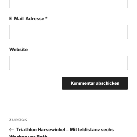
E-Mail-Adresse
*
Website
Beitragsnavigation
Vorheriger
ZURÜCK
Beitrag
Triathlon Harsewinkel – Mitteldistanz sechs