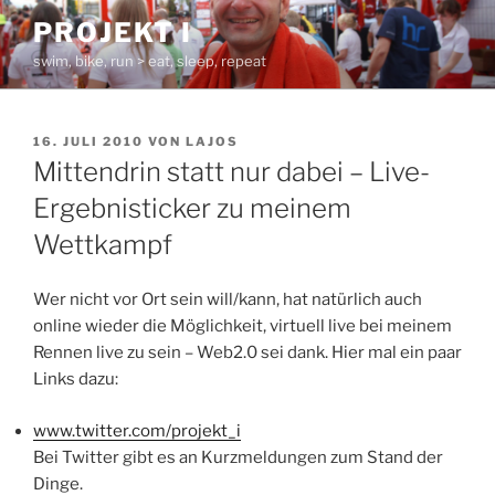
Zum
PROJEKT I
Inhalt
swim, bike, run > eat, sleep, repeat
springen
VERÖFFENTLICHT
16. JULI 2010
VON
LAJOS
AM
Mittendrin statt nur dabei – Live-
Ergebnisticker zu meinem
Wettkampf
Wer nicht vor Ort sein will/kann, hat natürlich auch
online wieder die Möglichkeit, virtuell live bei meinem
Rennen live zu sein – Web2.0 sei dank. Hier mal ein paar
Links dazu:
www.twitter.com/projekt_i
Bei Twitter gibt es an Kurzmeldungen zum Stand der
Dinge.