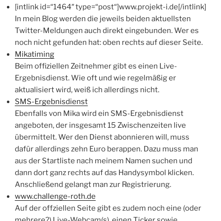
[intlink id=“1464″ type=“post“]www.projekt-i.de[/intlink]
In mein Blog werden die jeweils beiden aktuellsten
Twitter-Meldungen auch direkt eingebunden. Wer es
noch nicht gefunden hat: oben rechts auf dieser Seite.
Mikatiming
Beim offiziellen Zeitnehmer gibt es einen Live-
Ergebnisdienst. Wie oft und wie regelmäßig er
aktualisiert wird, weiß ich allerdings nicht.
SMS-Ergebnisdienst
Ebenfalls von Mika wird ein SMS-Ergebnisdienst
angeboten, der insgesamt 15 Zwischenzeiten live
übermittelt. Wer den Dienst abonnieren will, muss
dafür allerdings zehn Euro berappen. Dazu muss man
aus der Startliste nach meinem Namen suchen und
dann dort ganz rechts auf das Handysymbol klicken.
Anschließend gelangt man zur Registrierung.
www.challenge-roth.de
Auf der offziellen Seite gibt es zudem noch eine (oder
mehrere?) Live-Webcam(s), einen Ticker sowie