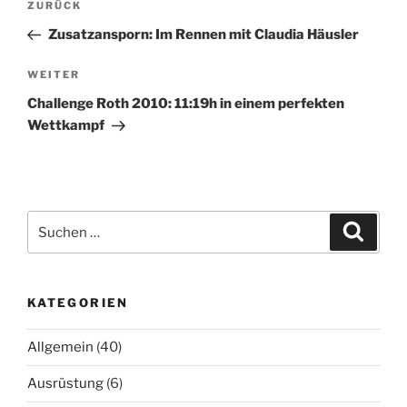
Vorheriger
ZURÜCK
Beitrag
Zusatzansporn: Im Rennen mit Claudia Häusler
Nächster
WEITER
Beitrag
Challenge Roth 2010: 11:19h in einem perfekten
Wettkampf
Suchen
Suche
nach:
KATEGORIEN
Allgemein
(40)
Ausrüstung
(6)