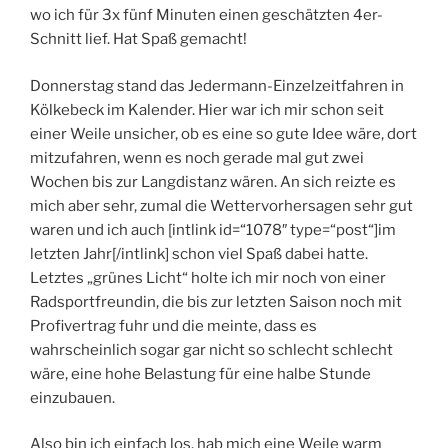
wo ich für 3x fünf Minuten einen geschätzten 4er-
Schnitt lief. Hat Spaß gemacht!
Donnerstag stand das Jedermann-Einzelzeitfahren in
Kölkebeck im Kalender. Hier war ich mir schon seit
einer Weile unsicher, ob es eine so gute Idee wäre, dort
mitzufahren, wenn es noch gerade mal gut zwei
Wochen bis zur Langdistanz wären. An sich reizte es
mich aber sehr, zumal die Wettervorhersagen sehr gut
waren und ich auch [intlink id=“1078″ type=“post“]im
letzten Jahr[/intlink] schon viel Spaß dabei hatte.
Letztes „grünes Licht“ holte ich mir noch von einer
Radsportfreundin, die bis zur letzten Saison noch mit
Profivertrag fuhr und die meinte, dass es
wahrscheinlich sogar gar nicht so schlecht schlecht
wäre, eine hohe Belastung für eine halbe Stunde
einzubauen.
Also bin ich einfach los, hab mich eine Weile warm