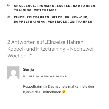
KATEGORIEN
CHALLENGE
,
IRONMAN
,
LAUFEN
,
RAD FAHREN
,
TRAINING
,
WETTKAMPF
SCHLAGWÖRTER
EINZELZEITFAHREN
,
HITZE
,
KÖLKEN-CUP
,
KOPPELTRAINING
,
VERSMOLD
,
ZEITFAHREN
2 Antworten auf „Einzelzeitfahren,
Koppel- und Hitzetraining – Noch zwei
Wochen…“
Sonja
5. JULI 2010 UM 08:10 UHR
Koppeltraining? Das nächste mal kannste den
Kjarval dazu mitnehmen