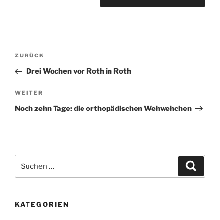
Beitragsnavigation
Vorheriger
ZURÜCK
Beitrag
Drei Wochen vor Roth in Roth
Nächster
WEITER
Beitrag
Noch zehn Tage: die orthopädischen Wehwehchen
Suchen
Suche
nach:
KATEGORIEN