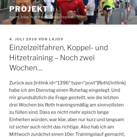
Zum
PROJEKT I
Inhalt
swim, bike, run > eat, sleep, repeat
springen
VERÖFFENTLICHT
4. JULI 2010
VON
LAJOS
AM
Einzelzeitfahren, Koppel- und
Hitzetraining – Noch zwei
Wochen…
Zurück aus [intlink id=“1396″ type=“post“]Roth[/intlink]
habe ich am Dienstag einen Ruhetag eingelegt. Und
mir grundsätzlich die Frage gestellt, wie die letzten
drei Wochen bis Roth trainingsmäßig am sinnvollsten
zu füllen sind. Dass es nicht mehr episch lange
Einheiten würden, war klar, aber nur kurz und langsam
ist sicher auch nicht das richtige. Also hab ich am
Mittwoch zunächst einen 10er Trainingslauf gemacht,