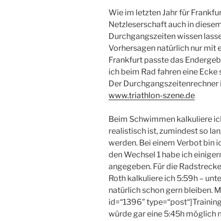
Wie im letzten Jahr für Frankfur
Netzleserschaft auch in diese
Durchgangszeiten wissen lasse
Vorhersagen natürlich nur mit 
Frankfurt passte das
Endergebn
ich beim Rad fahren eine Ecke 
Der Durchgangszeitenrechner i
www.triathlon-szene.de
Beim Schwimmen kalkuliere ich 
realistisch ist, zumindest so l
werden. Bei einem Verbot bin i
den Wechsel 1 habe ich einige
angegeben. Für die Radstrecke i
Roth kalkuliere ich 5:59h – un
natürlich schon gern bleiben. 
id=“1396″ type=“post“]Training
würde gar eine 5:45h möglich m