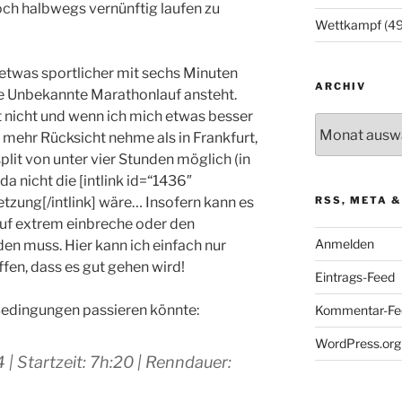
och halbwegs vernünftig laufen zu
Wettkampf
(49
etwas sportlicher mit sechs Minuten
ARCHIV
ße Unbekannte Marathonlauf ansteht.
t nicht und wenn ich mich etwas besser
Archiv
mehr Rücksicht nehme als in Frankfurt,
lit von unter vier Stunden möglich (in
da nicht die [intlink id=“1436″
tzung[/intlink] wäre… Insofern kann es
RSS, META &
Lauf extrem einbreche oder den
Anmelden
en muss. Hier kann ich einfach nur
ffen, dass es gut gehen wird!
Eintrags-Feed
 Bedingungen passieren könnte:
Kommentar-Fe
WordPress.org
 | Startzeit: 7h:20 | Renndauer: