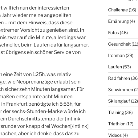
t will ich nun der interessierten
Challenge
(16)
m Jahr wieder meine angepeilten
Ernährung
(4)
n – mit dem Hinweis, dass diese
extremer Vorsicht zu genießen sind. In
Fotos
(46)
is zwar auf die Minute, allerdings war
Gesundheit
(11
schneller, beim Laufen dafür langsamer.
st übrigens ein schöner Service von
Ironman
(29)
Laufen
(53)
eine Zeit von 1:25h, was relativ
Rad fahren
(36
ange, wie Neoprenanzüge erlaubt sein
ch sicher zehn Minuten langsamer. Für
Schwimmen
(2
rmaßen entspannte acht Minuten
Skilanglauf
(12)
n Frankfurt benötigte ich 5:53h, für
ter der sechs-Stunden-Marke würde ich
Training
(38)
Mein Durchschnittstempo der [intlink
Triathlon
(17)
srunde vor knapp drei Wochen[/intlink]
achen, aber ich denke, dass das zu
Videos
(4)