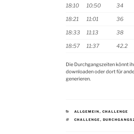
18:10
10:50
34
18:21
11:01
36
18:33
11:13
38
18:57
11:37
42.2
Die Durchgangszeiten könnt ihr
downloaden oder dort für and
generieren.
KATEGORIEN
ALLGEMEIN
,
CHALLENGE
SCHLAGWÖRTER
CHALLENGE
,
DURCHGANGS