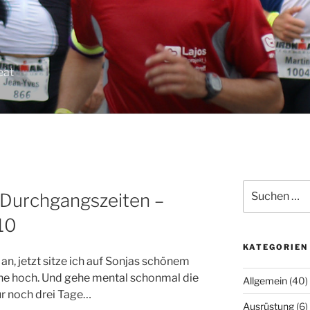
eat
Suchen
 Durchgangszeiten –
nach:
10
KATEGORIEN
an, jetzt sitze ich auf Sonjas schönem
ine hoch. Und gehe mental schonmal die
Allgemein
(40)
ur noch drei Tage…
Ausrüstung
(6)