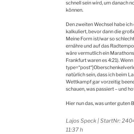
schnell sein wird, um danach n
können.
Den zweiten Wechsel habe ich 
kalkuliert, bevor dann die gro
Meine Form ist/war so schlech
ernähre und auf das Radtempo 
wäre vermutlich ein Marathonsp
Frankfurt waren es 4:21). Wenn 
type=“post“]Oberschenkelverle
natürlich sein, dass ich beim 
Wettkampf gar vorzeitig beend
schauen, was passiert – und ho
Hier nun das, was unter guten
Lajos Speck | StartNr: 2404
11:37 h