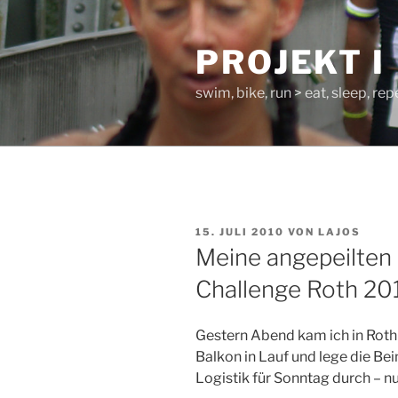
Zum
Inhalt
PROJEKT I
springen
swim, bike, run > eat, sleep, rep
VERÖFFENTLICHT
15. JULI 2010
VON
LAJOS
AM
Meine angepeilten
Challenge Roth 20
Gestern Abend kam ich in Roth 
Balkon in Lauf und lege die Be
Logistik für Sonntag durch – n