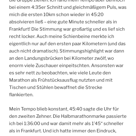
die Gruppe ziehen. Ich fand mein Tempo aber dennoch
bei einem 4:35er Schnitt und gleichmäßigem Puls, was
mich die ersten 10km schon wieder in 45:20
absolvieren ließ – eine gute Minute schneller als in
Frankfurt! Die Stimmung war großartig und es lief sich
recht locker. Auch meine Schienbeine merkte ich
eigentlich nur auf den ersten paar Kilometern (und das
auch nicht dramatisch). Stimmungshighlight war dann
an den Landungsbrücken bei Kilometer zwölf, wo
enorm viele Zuschauer einpeitschten. Ansonsten war
es sehr nett zu beobachten, wie viele Leute den
Marathon als Frühstücksausflug nutzten und mit
Tischen und Stühlen bewaffnet die Strecke
flankierten.
Mein Tempo blieb konstant, 45:40 sagte die Uhr für
den zweiten Zehner. Die Halbmarathonmarke passierte
ich bei 1:36:00 und war damit mehr als 1’45“ schneller
als in Frankfurt. Und ich hatte immer den Eindruck,