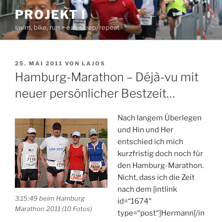
Zum
PROJEKT I
Inhalt
swim, bike, run > eat, sleep, repeat
springen
VERÖFFENTLICHT
25. MAI 2011
VON
LAJOS
AM
Hamburg-Marathon – Déjà-vu mit
neuer persönlicher Bestzeit…
Nach langem Überlegen
und Hin und Her
entschied ich mich
kurzfristig doch noch für
den Hamburg-Marathon.
Nicht, dass ich die Zeit
nach dem [intlink
3:15:49 beim Hamburg
id=“1674″
Marathon 2011 (10 Fotos)
type=“post“]Hermann[/in