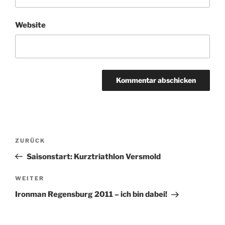
Website
Beitragsnavigation
Vorheriger
ZURÜCK
Beitrag
Saisonstart: Kurztriathlon Versmold
Nächster
WEITER
Beitrag
Ironman Regensburg 2011 – ich bin dabei!