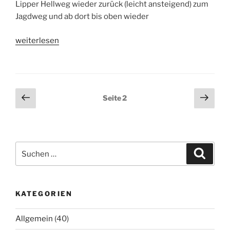
Lipper Hellweg wieder zurück (leicht ansteigend) zum
Jagdweg und ab dort bis oben wieder
„Noch
weiterlesen
zehn
Tage:
Bergintervalle
auf
Seitennummerierung
Vorherige
Näch
Seite
2
dem
Seite
Seit
der
Rad“
Beiträge
Suchen
Suche
nach:
KATEGORIEN
Allgemein
(40)