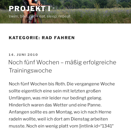
Zum
PROJEKT I
Inhalt
swim, bike, run > eat, sleep, repeat
springen
KATEGORIE:
RAD FAHREN
VERÖFFENTLICHT
14. JUNI 2010
AM
Noch fünf Wochen – mäßig erfolgreiche
Trainingswoche
Noch fünf Wochen bis Roth. Die vergangene Woche
sollte eigentlich eine sein mit letzten großen
Umfängen, was mir leider nur bedingt gelang.
Hinderlich waren das Wetter und eine Panne.
Anfangen sollte es am Montag, wo ich nach Herne
radeln wollte, weil ich dort am Dienstag arbeiten
musste. Noch ein wenig platt vom [intlink id=“1341″