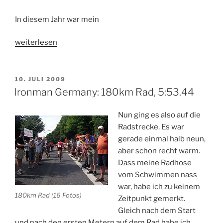
In diesem Jahr war mein
„TSVE-
weiterlesen
Triathlon
Bielefeld
(Volksdistanz)“
VERÖFFENTLICHT
10. JULI 2009
AM
Ironman Germany: 180km Rad, 5:53.44
Nun ging es also auf die
Radstrecke. Es war
gerade einmal halb neun,
aber schon recht warm.
Dass meine Radhose
vom Schwimmen nass
war, habe ich zu keinem
180km Rad (16 Fotos)
Zeitpunkt gemerkt.
Gleich nach dem Start
und nach den ersten Metern auf dem Rad habe ich