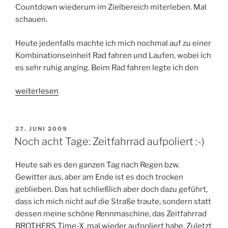
Countdown wiederum im Zielbereich miterleben. Mal
schauen.
Heute jedenfalls machte ich mich nochmal auf zu einer
Kombinationseinheit Rad fahren und Laufen, wobei ich
es sehr ruhig anging. Beim Rad fahren legte ich den
„Noch
weiterlesen
eine
Woche:
Ruhige
VERÖFFENTLICHT
27. JUNI 2009
AM
Kombi-
Noch acht Tage: Zeitfahrrad aufpoliert :-)
Einheit“
Heute sah es den ganzen Tag nach Regen bzw.
Gewitter aus, aber am Ende ist es doch trocken
geblieben. Das hat schließlich aber doch dazu geführt,
dass ich mich nicht auf die Straße traute, sondern statt
dessen meine schöne Rennmaschine, das Zeitfahrrad
BROTHERS Time-X, mal wieder aufpoliert habe. Zuletzt