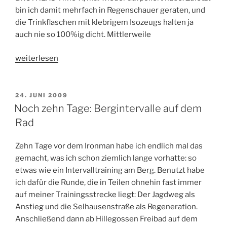
bin ich damit mehrfach in Regenschauer geraten, und
die Trinkflaschen mit klebrigem Isozeugs halten ja
auch nie so 100%ig dicht. Mittlerweile
„Noch
weiterlesen
acht
Tage:
Zeitfahrrad
VERÖFFENTLICHT
24. JUNI 2009
AM
aufpoliert
Noch zehn Tage: Bergintervalle auf dem
:-)“
Rad
Zehn Tage vor dem Ironman habe ich endlich mal das
gemacht, was ich schon ziemlich lange vorhatte: so
etwas wie ein Intervalltraining am Berg. Benutzt habe
ich dafür die Runde, die in Teilen ohnehin fast immer
auf meiner Trainingsstrecke liegt: Der Jagdweg als
Anstieg und die Selhausenstraße als Regeneration.
Anschließend dann ab Hillegossen Freibad auf dem