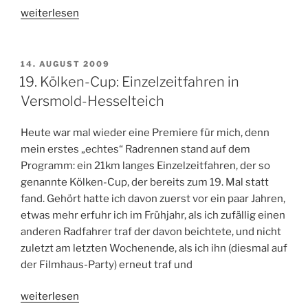
„Nix
weiterlesen
mehr
los
mit
VERÖFFENTLICHT
14. AUGUST 2009
AM
den
19. Kölken-Cup: Einzelzeitfahren in
alten
Versmold-Hesselteich
Knochen“
Heute war mal wieder eine Premiere für mich, denn
mein erstes „echtes“ Radrennen stand auf dem
Programm: ein 21km langes Einzelzeitfahren, der so
genannte Kölken-Cup, der bereits zum 19. Mal statt
fand. Gehört hatte ich davon zuerst vor ein paar Jahren,
etwas mehr erfuhr ich im Frühjahr, als ich zufällig einen
anderen Radfahrer traf der davon beichtete, und nicht
zuletzt am letzten Wochenende, als ich ihn (diesmal auf
der Filmhaus-Party) erneut traf und
„19.
weiterlesen