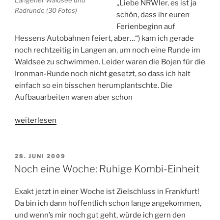
„Liebe NRWler, es ist ja
Radrunde (30 Fotos)
schön, dass ihr euren
Ferienbeginn auf
Hessens Autobahnen feiert, aber…“) kam ich gerade
noch rechtzeitig in Langen an, um noch eine Runde im
Waldsee zu schwimmen. Leider waren die Bojen für die
Ironman-Runde noch nicht gesetzt, so dass ich halt
einfach so ein bisschen herumplantschte. Die
Aufbauarbeiten waren aber schon
„Noch
weiterlesen
drei
Tage:
In
VERÖFFENTLICHT
28. JUNI 2009
AM
Frankfurt
Noch eine Woche: Ruhige Kombi-Einheit
angekommen“
Exakt jetzt in einer Woche ist Zielschluss in Frankfurt!
Da bin ich dann hoffentlich schon lange angekommen,
und wenn’s mir noch gut geht, würde ich gern den