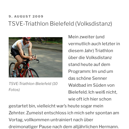
Kölken-
Cup:
Einzelzeitfahren
VERÖFFENTLICHT
9. AUGUST 2009
AM
in
TSVE-Triathlon Bielefeld (Volksdistanz)
Versmold-
Hesselteich“
Mein zweiter (und
vermutlich auch letzter in
diesem Jahr) Triathlon
über die Volksdistanz
stand heute auf dem
Programm: Im und um
das schöne Senner
TSVE-Triathlon Bielefeld (10
Waldbad im Süden von
Fotos)
Bielefeld. Ich weiß nicht,
wie oft ich hier schon
gestartet bin, vielleicht war’s heute sogar mein
Zehnter. Zumeist entschloss ich mich sehr spontan am
Vortag, vollkommen untrainiert nach über
dreimonatiger Pause nach dem alljährlichen Hermann.