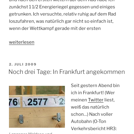
zunächst 1 1/2 Energieriegel gegessen und einiges
getrunken. Ich versuchte, relativ ruhig auf dem Rad
loszufahren, was natürlich gar nicht so einfach ist,
wenn der Wettkampf gerade mit der ersten
„Ironman
weiterlesen
Germany:
180km
Rad,
VERÖFFENTLICHT
2. JULI 2009
AM
5:53.44“
Noch drei Tage: In Frankfurt angekommen
Seit gestern Abend bin
ich in Frankfurt! (Wer
meinen
Twitter
liest,
weiß das natürlich
schon…) Nach voller
Autobahn (O-Ton
Verkehrsbericht HR3:
Langener Waldsee und