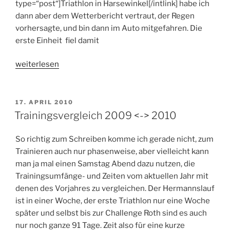
type=“post“]Triathlon in Harsewinkel[/intlink] habe ich
dann aber dem Wetterbericht vertraut, der Regen
vorhersagte, und bin dann im Auto mitgefahren. Die
erste Einheit fiel damit
„Noch
weiterlesen
fünf
Wochen
–
VERÖFFENTLICHT
17. APRIL 2010
AM
mäßig
Trainingsvergleich 2009 <-> 2010
erfolgreiche
Trainingswoche“
So richtig zum Schreiben komme ich gerade nicht, zum
Trainieren auch nur phasenweise, aber vielleicht kann
man ja mal einen Samstag Abend dazu nutzen, die
Trainingsumfänge- und Zeiten vom aktuellen Jahr mit
denen des Vorjahres zu vergleichen. Der Hermannslauf
ist in einer Woche, der erste Triathlon nur eine Woche
später und selbst bis zur Challenge Roth sind es auch
nur noch ganze 91 Tage. Zeit also für eine kurze